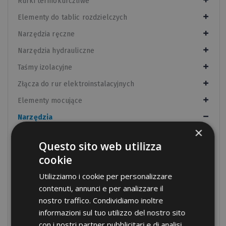
Rurki termokurczliwe
Elementy do tablic rozdzielczych
Narzędzia ręczne
Narzędzia hydrauliczne
Taśmy izolacyjne
Złącza do rur elektroinstalacyjnych
Elementy mocujące
Narzędzia
×
Nożyczki
Questo sito web utilizza
Narzędzia tnące
cookie
Wkrętaki
Utilizziamo i cookie per personalizzare
Próbniki napięcia
contenuti, annunci e per analizzare il
nostro traffico. Condividiamo inoltre
Szczypce w izolacji
informazioni sul tuo utilizzo del nostro sito
Narzędzia do wiercenia
con i nostri partner pubblicitari e di analisi