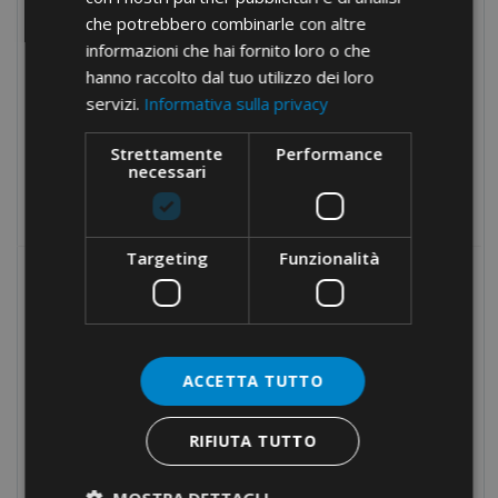
Klucze
che potrebbero combinarle con altre
informazioni che hai fornito loro o che
Młotki
hanno raccolto dal tuo utilizzo dei loro
Uchwyt podciśnieniowy
servizi.
Informativa sulla privacy
Narzędzia pomiarowe
Strettamente
Performance
Torby i walizki na narzędzia
necessari
Towary wycofane z cennika
Targeting
Funzionalità
MOST POPULAR
KOŃCÓWKI TULEJKOWE DO
PRZEWODÓW MIEDZIANYCH ·
IZOLOWANE · PRZEWÓD
ACCETTA TUTTO
POJEDYNCZY
RIFIUTA TUTTO
LISTWY ZACISKOWE
POJEDYNCZE
MOSTRA DETTAGLI