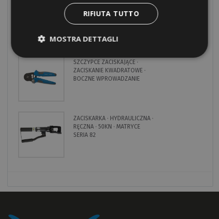
LISTWY ZACISKOWE
RIFIUTA TUTTO
POJEDYNCZE
EKWIPOTENCJALNE · KOŃCOWE
· NA 10 BIEGUNÓW
MOSTRA DETTAGLI
SZCZYPCE ZACISKAJĄCE ·
ZACISKANIE KWADRATOWE ·
BOCZNE WPROWADZANIE
ZACISKARKA · HYDRAULICZNA ·
RĘCZNA · 50KN · MATRYCE
SERIA 82