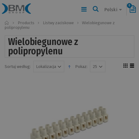
0
Polski
Home
Products
Listwy zaciskowe
Wielobiegunowe z
polipropylenu
Wielobiegunowe z
polipropylenu
Sortuj według:
Pokaz: