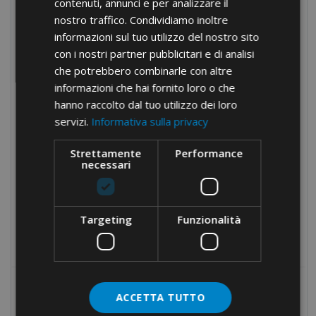
contenuti, annunci e per analizzare il
Dławnice kablowe z mosiądzu
nostro traffico. Condividiamo inoltre
Opaski zaciskowe
informazioni sul tuo utilizzo del nostro sito
Rurki termokurczliwe
con i nostri partner pubblicitari e di analisi
che potrebbero combinarle con altre
Elementy do tablic rozdzielczych
informazioni che hai fornito loro o che
Narzędzia ręczne
hanno raccolto dal tuo utilizzo dei loro
servizi.
Informativa sulla privacy
Narzędzia hydrauliczne
Taśmy izolacyjne
Strettamente
Performance
necessari
Złącza do rur elektroinstalacyjnych
Elementy mocujące
Narzędzia
Targeting
Funzionalità
Towary wycofane z cennika
MOST POPULAR
ACCETTA TUTTO