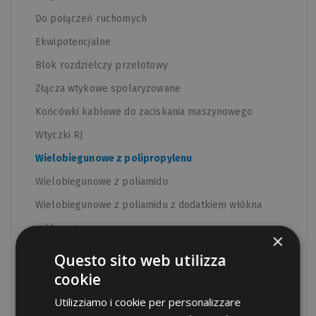
Do połączeń ruchomych
Ekwipotencjalne
Blok rozdzielczy przelotowy
Złącza wtykowe spolaryzowane
Końcówki kablowe do zaciskania maszynowego
Wtyczki RJ
Wielobiegunowe z polipropylenu
Wielobiegunowe z poliamidu
Wielobiegunowe z poliamidu z dodatkiem włókna
szklanego
×
Wielobiegunowe ze steatytu
Questo sito web utilizza
Modułowe bloki rozdzielcze
cookie
Dławnice kablowe z poliamidu
Utilizziamo i cookie per personalizzare