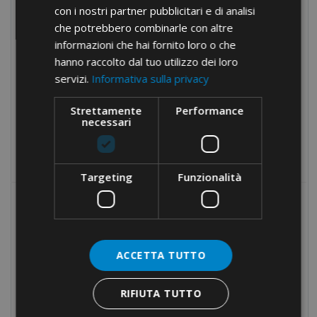
con i nostri partner pubblicitari e di analisi
Narzędzia ręczne
che potrebbero combinarle con altre
Narzędzia hydrauliczne
informazioni che hai fornito loro o che
Taśmy izolacyjne
hanno raccolto dal tuo utilizzo dei loro
servizi.
Informativa sulla privacy
Złącza do rur elektroinstalacyjnych
Elementy mocujące
Strettamente
Performance
necessari
Narzędzia
Towary wycofane z cennika
Targeting
Funzionalità
MOST POPULAR
OPASKI KABLOWE NYLONOWE ·
SAMOGASNĄCE UL94-VO
ACCETTA TUTTO
RIFIUTA TUTTO