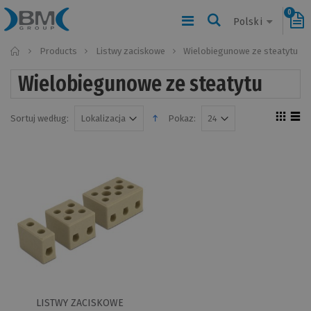
0
Polski
Home
Products
Listwy zaciskowe
Wielobiegunowe ze steatytu
Wielobiegunowe ze steatytu
Sortuj według:
Pokaz:
LISTWY ZACISKOWE