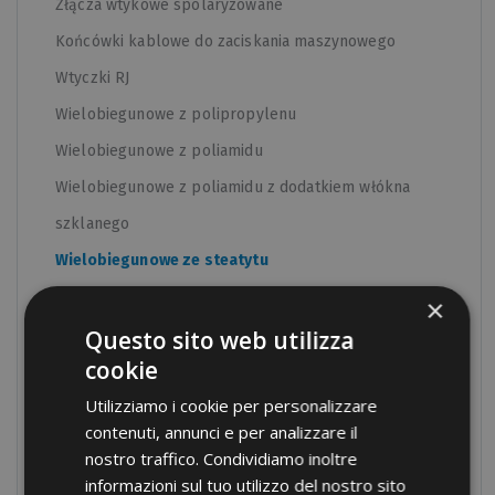
Złącza wtykowe spolaryzowane
Końcówki kablowe do zaciskania maszynowego
Wtyczki RJ
Wielobiegunowe z polipropylenu
Wielobiegunowe z poliamidu
Wielobiegunowe z poliamidu z dodatkiem włókna
szklanego
Wielobiegunowe ze steatytu
Modułowe bloki rozdzielcze
×
Dławnice kablowe z poliamidu
Questo sito web utilizza
cookie
Dławnice kablowe z mosiądzu
Utilizziamo i cookie per personalizzare
Opaski zaciskowe
contenuti, annunci e per analizzare il
Rurki termokurczliwe
nostro traffico. Condividiamo inoltre
Elementy do tablic rozdzielczych
informazioni sul tuo utilizzo del nostro sito