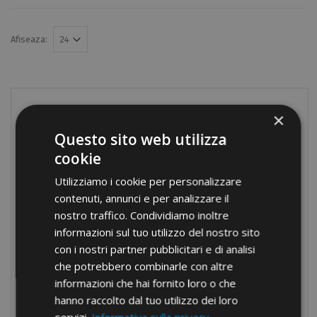
Afiseaza:
PRODOTTI
×
Questo sito web utilizza
Terminale
cookie
Conexiuni cu șuruburi
Utilizziamo i cookie per personalizzare
Blocuri terminale
contenuti, annunci e per analizzare il
Blocuri de distribuție modulare
nostro traffico. Condividiamo inoltre
informazioni sul tuo utilizzo del nostro sito
Presetupe din nylon
con i nostri partner pubblicitari e di analisi
Presetupe din alamă
che potrebbero combinarle con altre
Bride
informazioni che hai fornito loro o che
hanno raccolto dal tuo utilizzo dei loro
Protecție pentru cabluri