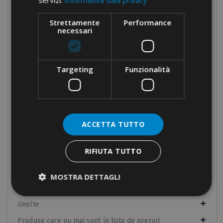
servizi.
Informativa sulla privacy
Componente pentru tablouri de distribuție
Strettamente
Performance
Echipamente manuale
necessari
Echipamente hidraulice
Unelte de crimpare
Targeting
Funzionalità
Matrițe
Cuttere pentru cabluri și pentru sârma de oțel
Burghie
Multi-cap
ACCETTA TUTTO
Pompe și capete de ax
RIFIUTA TUTTO
Benzi electrice
Fixări conducte
MOSTRA DETTAGLI
Fixări
Unelte
Produse care nu mai sunt în lista de prețuri