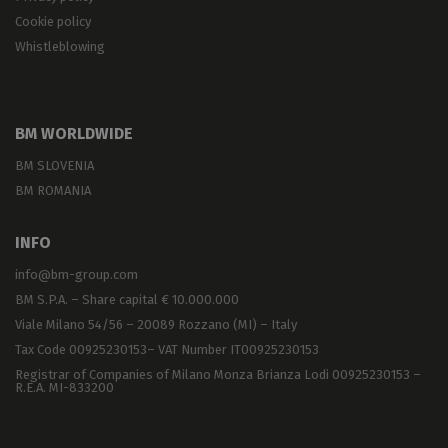
Cookie policy
Whistleblowing
BM WORLDWIDE
BM SLOVENIA
BM ROMANIA
INFO
info@bm-group.com
BM S.P.A. – Share capital € 10.000.000
Viale Milano 54/56 – 20089 Rozzano (MI) – Italy
Tax Code 00925230153– VAT Number IT00925230153
Registrar of Companies of Milano Monza Brianza Lodi 00925230153 –
R.E.A. MI-833200