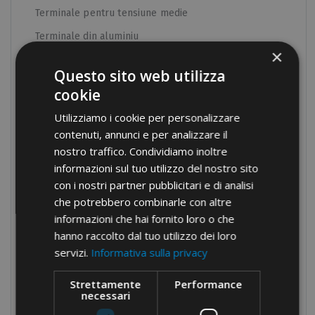
Terminale pentru tensiune medie
Terminale din aluminiu
×
Terminale bimetalice
Questo sito web utilizza
Shunt C și borne pentru conexiune la pământ
cookie
Borne tubulare izolate
Utilizziamo i cookie per personalizzare
Furci și pini terminali
contenuti, annunci e per analizzare il
nostro traffico. Condividiamo inoltre
Seturi asortate
informazioni sul tuo utilizzo del nostro sito
Conexiuni cu șuruburi
con i nostri partner pubblicitari e di analisi
Blocuri terminale
che potrebbero combinarle con altre
informazioni che hai fornito loro o che
Blocuri de distribuție modulare
hanno raccolto dal tuo utilizzo dei loro
Presetupe din nylon
servizi.
Informativa sulla privacy
Presetupe din alamă
Strettamente
Performance
Bride
necessari
Protecție pentru cabluri