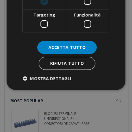
Componente pentru tablouri de distribuție
Targeting
Funzionalità
Echipamente manuale
Echipamente hidraulice
Benzi electrice
ACCETTA TUTTO
Fixări conducte
Fixări
RIFIUTA TUTTO
Unelte
Produse care nu mai sunt în lista de prețuri
MOSTRA DETTAGLI
MOST POPULAR
BLOCURI TERMINALE
UNIDIRECȚIONALE ·
CONECTORI DE CAPĂT · BARE