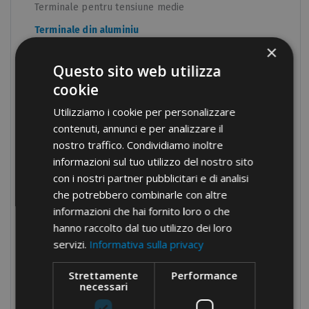
Terminale pentru tensiune medie
Terminale din aluminiu
×
Terminale bimetalice
Questo sito web utilizza
Shunt C și borne pentru conexiune la pământ
cookie
Borne tubulare izolate
Utilizziamo i cookie per personalizzare
Furci și pini terminali
contenuti, annunci e per analizzare il
Seturi asortate
nostro traffico. Condividiamo inoltre
informazioni sul tuo utilizzo del nostro sito
Conexiuni cu șuruburi
con i nostri partner pubblicitari e di analisi
Blocuri terminale
che potrebbero combinarle con altre
informazioni che hai fornito loro o che
Blocuri de distribuție modulare
hanno raccolto dal tuo utilizzo dei loro
Presetupe din nylon
servizi.
Informativa sulla privacy
Presetupe din alamă
Strettamente
Performance
Bride
necessari
Protecție pentru cabluri