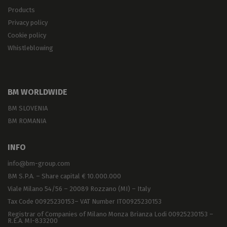
Products
Privacy policy
Cookie policy
Whistleblowing
BM WORLDWIDE
BM SLOVENIA
BM ROMANIA
INFO
info@bm-group.com
BM S.P.A. – Share capital € 10.000.000
Viale Milano 54/56 – 20089 Rozzano (MI) – Italy
Tax Code 00925230153– VAT Number IT00925230153
Registrar of Companies of Milano Monza Brianza Lodi 00925230153 –
R.E.A. MI-833200