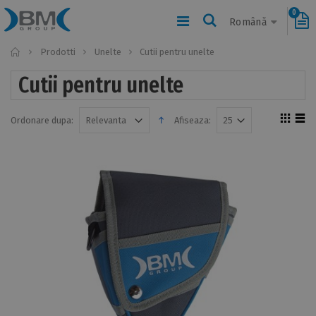
0
Română
Home
Prodotti
Unelte
Cutii pentru unelte
Cutii pentru unelte
Ordonare dupa:
Afiseaza: