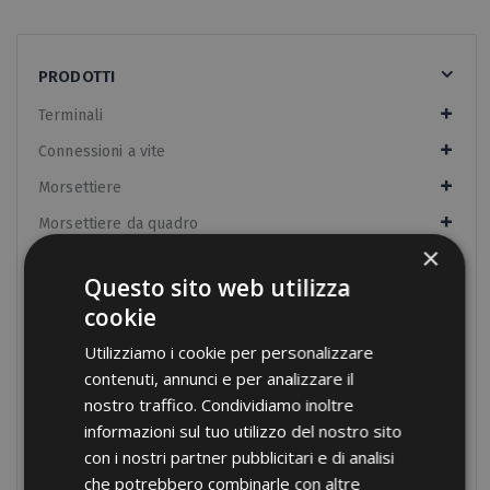
PRODOTTI
Terminali
Connessioni a vite
Morsettiere
Morsettiere da quadro
×
Pressacavi in nylon
Questo sito web utilizza
Pressacavi in ottone
cookie
Fascette
Utilizziamo i cookie per personalizzare
Guaine Termorestringenti
contenuti, annunci e per analizzare il
nostro traffico. Condividiamo inoltre
Componenti per quadri
informazioni sul tuo utilizzo del nostro sito
Attrezzature manuali
con i nostri partner pubblicitari e di analisi
Aggraffatrici HB
che potrebbero combinarle con altre