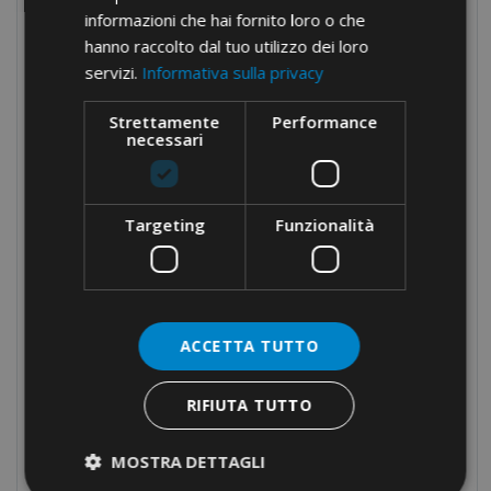
informazioni che hai fornito loro o che
Aggraffatrici CRIM
hanno raccolto dal tuo utilizzo dei loro
Aggraffatrici CRIMDEM
servizi.
Informativa sulla privacy
Aggraffatrici CRIMPAR
Strettamente
Performance
Aggraffatrici CRIMQ
necessari
Aggraffatrici parallele
Aggraffatrici per RJ
Targeting
Funzionalità
Aggraffatrici per bussola in bandella
Aggraffatrici a manici lunghi
Aggraffatrici pneumatiche
ACCETTA TUTTO
Tranciacavi
Foratrici
RIFIUTA TUTTO
Attrezzature oleodinamiche
Nastri isolanti
MOSTRA DETTAGLI