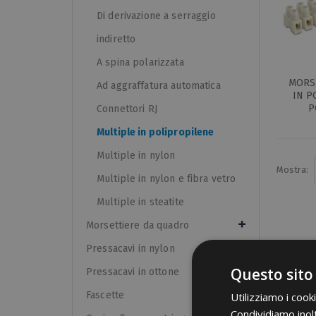
Di derivazione a serraggio
indiretto
A spina polarizzata
MORSE
Ad aggraffatura automatica
IN P
P
Connettori RJ
Multiple in polipropilene
Multiple in nylon
Mostra:
Multiple in nylon e fibra vetro
Multiple in steatite
Morsettiere da quadro
Pressacavi in nylon
Questo sito
Pressacavi in ottone
Fascette
Utilizziamo i cook
Condividiamo inolt