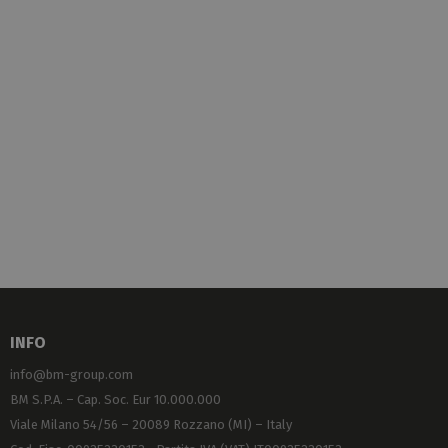
INFO
info@bm-group.com
BM S.P.A. – Cap. Soc. Eur 10.000.000
Viale Milano 54/56 – 20089 Rozzano (MI) – Italy