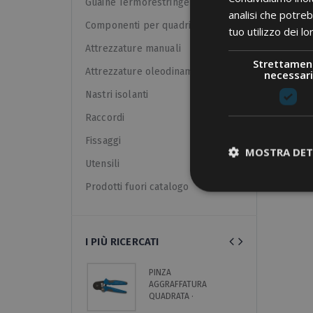
Guaine Termorestringenti
analisi che potreb
Componenti per quadri
tuo utilizzo dei lo
Attrezzature manuali
Strettamen
Attrezzature oleodinamiche
necessari
Nastri isolanti
Raccordi
Fissaggi
MOSTRA DET
Utensili
Prodotti fuori catalogo
I PIÙ RICERCATI
PINZA
C
AGGRAFFATURA
C
QUADRATA ·
R
INSERIMENTO