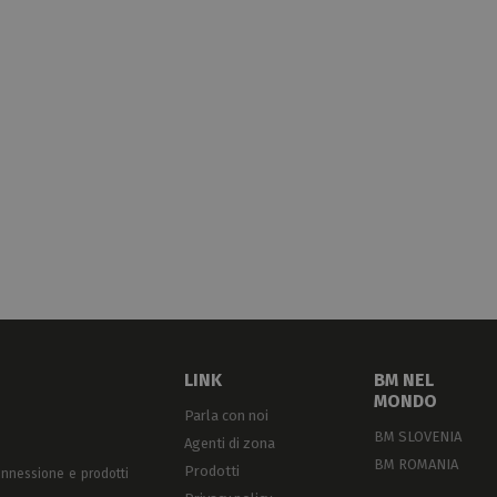
INZA
GGRAFFATRICE
LEODINAMICA
ANUALE · 50KN ·
ATRICI SERIE 82
ASCETTE IN NYLON ·
UTOESTINGUENTI
L94-V0
LINK
BM NEL
MONDO
Parla con noi
BM SLOVENIA
Agenti di zona
BM ROMANIA
Prodotti
onnessione e prodotti