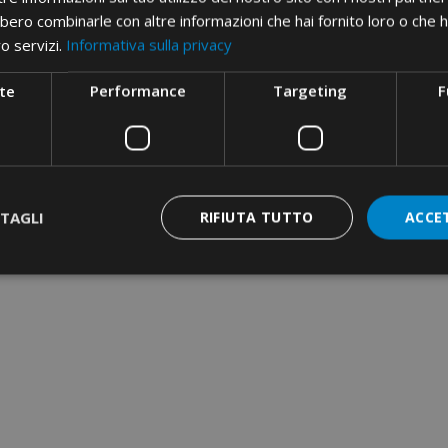
bero combinarle con altre informazioni che hai fornito loro o che 
ro servizi.
Informativa sulla privacy
te
Performance
Targeting
F
TAGLI
RIFIUTA TUTTO
ACCE
APICORDA PER
ONDUTTORI IN
AME · NON ISOLATI