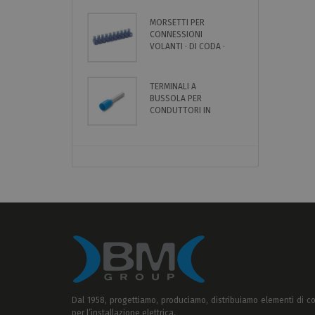
LATERALE
MORSETTI PER
P
CONNESSIONI
A
VOLANTI · DI CODA ·
O
IN BARRETTE DA 10
M
POLI
M
TERMINALI A
F
BUSSOLA PER
A
CONDUTTORI IN
U
RAME · PREISOLATI ·
CAVO SINGOLO
Dal 1958, progettiamo, produciamo, distribuiamo elementi di c
per l’installazione elettrica.