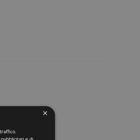
×
raffico.
pubblicitari e di