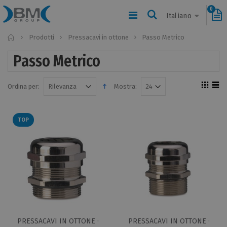
0
Italiano
Home
Prodotti
Pressacavi in ottone
Passo Metrico
Passo Metrico
Ordina per:
Mostra:
TOP
PRESSACAVI IN OTTONE ·
PRESSACAVI IN OTTONE ·