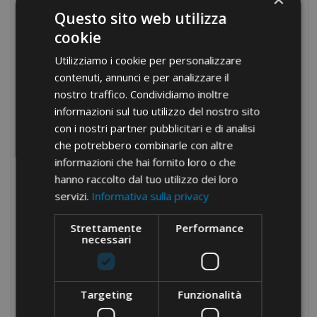
Questo sito web utilizza
Morsettiere da quadro
cookie
Pressacavi in nylon
Utilizziamo i cookie per personalizzare
Pressacavi in ottone
contenuti, annunci e per analizzare il
Passo Metrico
nostro traffico. Condividiamo inoltre
informazioni sul tuo utilizzo del nostro sito
Passo PG
con i nostri partner pubblicitari e di analisi
Passo Gas
che potrebbero combinarle con altre
Fascette
informazioni che hai fornito loro o che
hanno raccolto dal tuo utilizzo dei loro
Guaine Termorestringenti
servizi.
Informativa sulla privacy
Componenti per quadri
Strettamente
Performance
Attrezzature manuali
necessari
Attrezzature oleodinamiche
Nastri isolanti
Targeting
Funzionalità
Raccordi