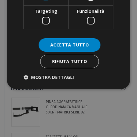
Attrezzature manuali
Targeting
Funzionalità
Attrezzature oleodinamiche
Nastri isolanti
Raccordi
Fissaggi
ACCETTA TUTTO
Utensili
RIFIUTA TUTTO
Prodotti fuori catalogo
MOSTRA DETTAGLI
I PIÙ RICERCATI
PINZA AGGRAFFATRICE
OLEODINAMICA MANUALE ·
50KN · MATRICI SERIE 82