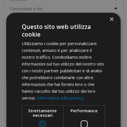
Connessioni a vite
×
Morsettiere
Questo sito web utilizza
Morsettiere da quadro
cookie
Pressacavi in nylon
Utilizziamo i cookie per personalizzare
Pressacavi in ottone
contenuti, annunci e per analizzare il
Fascette
nostro traffico. Condividiamo inoltre
informazioni sul tuo utilizzo del nostro sito
Guaine Termorestringenti
con i nostri partner pubblicitari e di analisi
Componenti per quadri
che potrebbero combinarle con altre
informazioni che hai fornito loro o che
Trecce
hanno raccolto dal tuo utilizzo dei loro
Barre in rame filettate
servizi.
Informativa sulla privacy
Isolatori e Distanziali
Strettamente
Performance
Guaine per protezione cavi
necessari
Taglio e foratura barre DIN