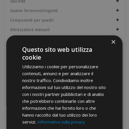
Fascette
Guaine Termorestringenti
Componenti per quadri
Attrezzature manuali
Attrezzature oleodinamiche
×
Questo sito web utilizza
Nastri isolanti
cookie
Raccordi
Utilizziamo i cookie per personalizzare
Fissaggi
contenuti, annunci e per analizzare il
Utensili
nostro traffico. Condividiamo inoltre
informazioni sul tuo utilizzo del nostro sito
Prodotti fuori catalogo
con i nostri partner pubblicitari e di analisi
Attrezzature manuali
che potrebbero combinarle con altre
Attrezzature oleodinamiche
informazioni che hai fornito loro o che
hanno raccolto dal tuo utilizzo dei loro
servizi.
Informativa sulla privacy
I PIÙ RICERCATI