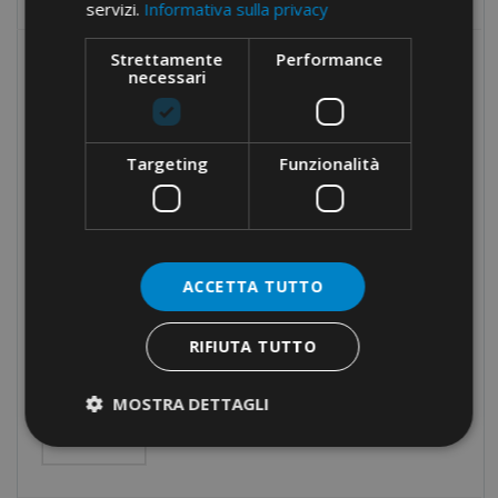
servizi.
Informativa sulla privacy
Strettamente
Performance
I PIÙ RICERCATI
necessari
MORSETTI PER CONNESSIONI
VOLANTI · DI CODA · IN
BARRETTE DA 10 POLI
Targeting
Funzionalità
FASCETTE IN NYLON ·
AUTOESTINGUENTI UL94-V0
ACCETTA TUTTO
RIFIUTA TUTTO
TERMINALI A BUSSOLA PER
CONDUTTORI IN RAME ·
MOSTRA DETTAGLI
PREISOLATI · CAVO SINGOLO