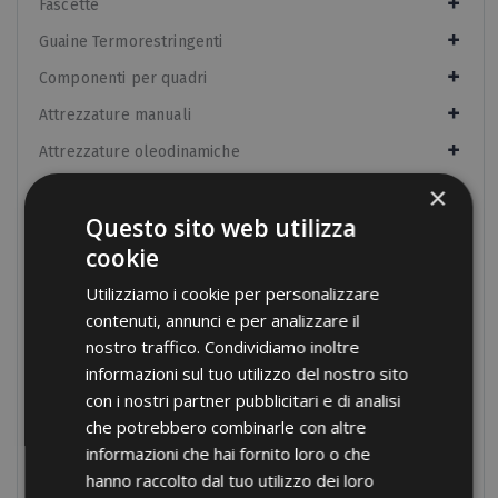
Fascette
Guaine Termorestringenti
Componenti per quadri
Attrezzature manuali
Attrezzature oleodinamiche
Nastri isolanti
×
Questo sito web utilizza
Raccordi
cookie
Accessori IP67
Utilizziamo i cookie per personalizzare
Accessori IP40
contenuti, annunci e per analizzare il
Accessori per fissaggio tubi
nostro traffico. Condividiamo inoltre
informazioni sul tuo utilizzo del nostro sito
Accessori per guaine spiralate
con i nostri partner pubblicitari e di analisi
Fissaggi
che potrebbero combinarle con altre
Utensili
informazioni che hai fornito loro o che
hanno raccolto dal tuo utilizzo dei loro
Prodotti fuori catalogo