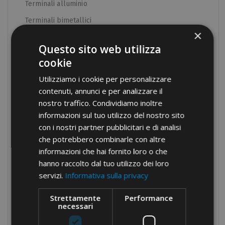
Terminali alluminio
Terminali bimetallici
×
Derivazioni a C e sistemi di terra
Questo sito web utilizza
Capicorda preisolati da tubo
cookie
Forcelle e puntali
Utilizziamo i cookie per personalizzare
Assortimenti
contenuti, annunci e per analizzare il
nostro traffico. Condividiamo inoltre
Connessioni a vite
informazioni sul tuo utilizzo del nostro sito
Morsettiere
con i nostri partner pubblicitari e di analisi
Morsettiere da quadro
che potrebbero combinarle con altre
informazioni che hai fornito loro o che
Pressacavi in nylon
hanno raccolto dal tuo utilizzo dei loro
Pressacavi in ottone
servizi.
Informativa sulla privacy
Fascette
Strettamente
Performance
Guaine Termorestringenti
necessari
Componenti per quadri