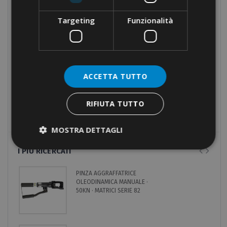
Attrezzature manuali
Targeting
Funzionalità
Attrezzature oleodinamiche
Nastri isolanti
Raccordi
ACCETTA TUTTO
Fissaggi
Utensili
RIFIUTA TUTTO
Prodotti fuori catalogo
MOSTRA DETTAGLI
I PIÙ RICERCATI
PINZA AGGRAFFATRICE
OLEODINAMICA MANUALE ·
50KN · MATRICI SERIE 82