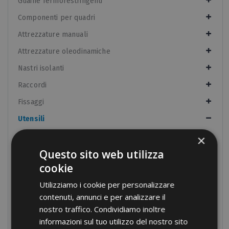
Guaine Termorestringenti
Componenti per quadri
Attrezzature manuali
Attrezzature oleodinamiche
Nastri isolanti
Raccordi
Fissaggi
Utensili
Forbici e utensili da taglio
×
Questo sito web utilizza
Forbici e utensili da taglio
cookie
Cacciaviti
Utilizziamo i cookie per personalizzare
Cercafase
contenuti, annunci e per analizzare il
Pinze isolate
nostro traffico. Condividiamo inoltre
Utensili per forare
informazioni sul tuo utilizzo del nostro sito