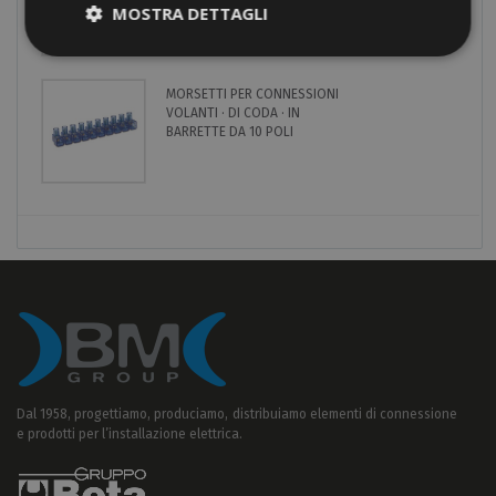
LATERALE
MOSTRA DETTAGLI
MORSETTI PER CONNESSIONI
VOLANTI · DI CODA · IN
BARRETTE DA 10 POLI
Dal 1958, progettiamo, produciamo, distribuiamo elementi di connessione
e prodotti per l’installazione elettrica.