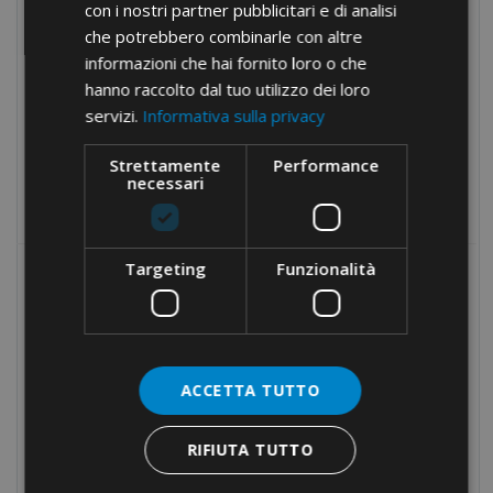
con i nostri partner pubblicitari e di analisi
Chiavi
che potrebbero combinarle con altre
Martelli e ventose
informazioni che hai fornito loro o che
hanno raccolto dal tuo utilizzo dei loro
Martelli e ventose
servizi.
Informativa sulla privacy
Strumenti di misura
Borse portautensili
Strettamente
Performance
necessari
Prodotti fuori catalogo
Targeting
Funzionalità
I PIÙ RICERCATI
FASCETTE IN NYLON ·
AUTOESTINGUENTI UL94-V0
ACCETTA TUTTO
RIFIUTA TUTTO
PINZA AGGRAFFATURA
QUADRATA · INSERIMENTO