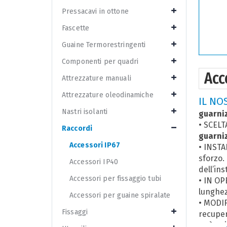
Pressacavi in ottone
Fascette
Guaine Termorestringenti
Componenti per quadri
Acc
Attrezzature manuali
Attrezzature oleodinamiche
IL NO
Nastri isolanti
guarni
• SCELT
Raccordi
guarniz
Accessori IP67
• INSTA
sforzo.
Accessori IP40
dell’ins
Accessori per fissaggio tubi
• IN OP
lunghez
Accessori per guaine spiralate
• MODIF
Fissaggi
recuper
può qui