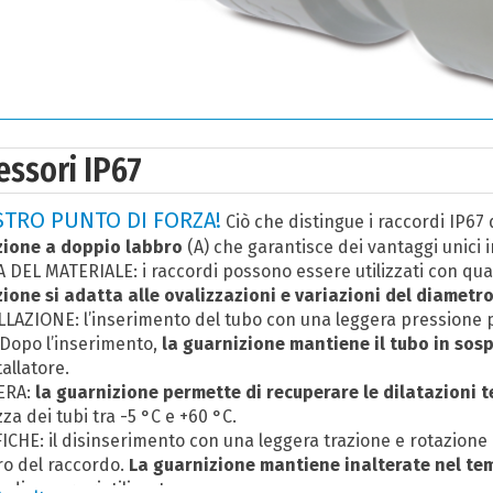
essori IP67
STRO PUNTO DI FORZA!
Ciò che distingue i raccordi IP67 
zione a doppio labbro
(A) che garantisce dei vantaggi unici in
A DEL MATERIALE: i raccordi possono essere utilizzati con qu
ione si adatta alle ovalizzazioni e variazioni del diametr
LLAZIONE: l’inserimento del tubo con una leggera pressione
 Dopo l’inserimento,
la guarnizione mantiene il tubo in sos
tallatore.
ERA:
la guarnizione permette di recuperare le dilatazioni 
za dei tubi tra -5 °C e +60 °C.
ICHE: il disinserimento con una leggera trazione e rotazione 
o del raccordo.
La guarnizione mantiene inalterate nel tem
ndi essere riutilizzato.