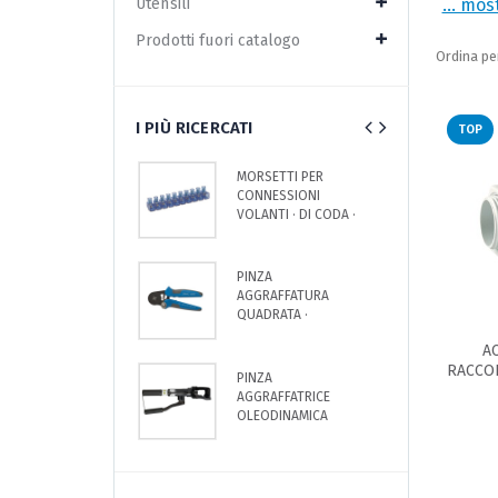
Utensili
... mos
Prodotti fuori catalogo
Ordina pe
I PIÙ RICERCATI
TOP
MORSETTI PER
T
CONNESSIONI
B
VOLANTI · DI CODA ·
C
IN BARRETTE DA 10
R
POLI
C
PINZA
F
AGGRAFFATURA
A
QUADRATA ·
U
INSERIMENTO
A
LATERALE
RACCOR
PINZA
C
AGGRAFFATRICE
C
OLEODINAMICA
R
MANUALE · 50KN ·
MATRICI SERIE 82