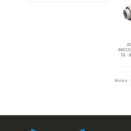
A
RACCO
TG ·
Mostra: