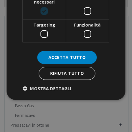
necessari
Targeting
Funzionalità
PRODOTTI
Terminali
Connessioni a vite
ACCETTA TUTTO
Morsettiere
Morsettiere da quadro
RIFIUTA TUTTO
Pressacavi in nylon
Passo Metrico
MOSTRA DETTAGLI
Passo PG
Passo Gas
Fermacavo
Pressacavi in ottone