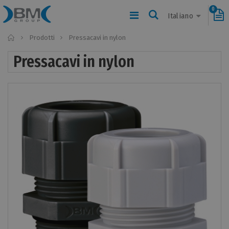
0
Italiano
Home
Prodotti
Pressacavi in nylon
Pressacavi in nylon