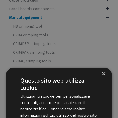
Cable protection
Panel boards components
Manual equipment
HB crimping tool
CRIM crimping tools
CRIMDEM crimping tools
CRIMPAR crimping tools
CRIMQ crimping tools
Parallel crimping tools
×
Crimping tools for RJ
Questo sito web utilizza
cookie
Crimping tools for end-sleeve terminals in a strap
Utilizziamo i cookie per personalizzare
Crimping tools with long handles
contenuti, annunci e per analizzare il
Preumatic crimping tools
nostro traffico. Condividiamo inoltre
Cable cutters
informazioni sul tuo utilizzo del nostro sito