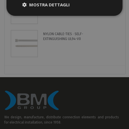
ONE-WAY TERMINAL BLOCKS ·
MOSTRA DETTAGLI
END CONNECTORS · BARS
NYLON CABLE-TIES · SELF-
EXTINGUISHING UL94-V0
We design, manufacture, distribute connection elements and products
for electrical installation, since 1958.