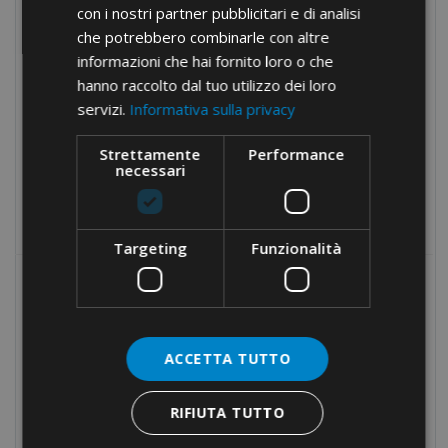
con i nostri partner pubblicitari e di analisi
Drillers
che potrebbero combinarle con altre
Hydraulic equipment
informazioni che hai fornito loro o che
Electrical tapes
hanno raccolto dal tuo utilizzo dei loro
servizi.
Informativa sulla privacy
Conduit fixings
Fixings
Strettamente
Performance
necessari
Tools
Products no longer in pricelist
Targeting
Funzionalità
MOST POPULAR
CRIMPING TOOL · SQUARE
CRIMPING · LATERAL
ACCETTA TUTTO
INSERTION
RIFIUTA TUTTO