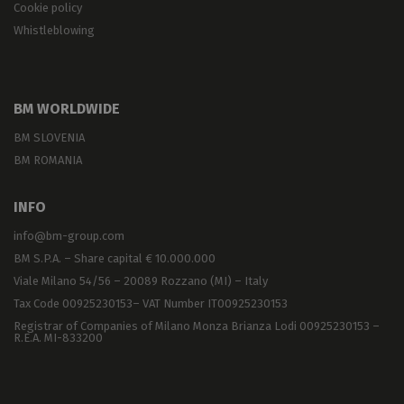
Cookie policy
Whistleblowing
BM WORLDWIDE
BM SLOVENIA
BM ROMANIA
INFO
info@bm-group.com
BM S.P.A. – Share capital € 10.000.000
Viale Milano 54/56 – 20089 Rozzano (MI) – Italy
Tax Code 00925230153– VAT Number IT00925230153
Registrar of Companies of Milano Monza Brianza Lodi 00925230153 –
R.E.A. MI-833200