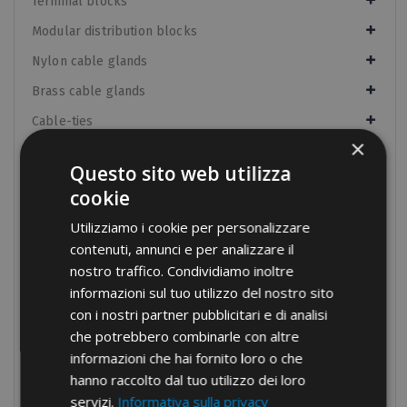
Terminal blocks
Modular distribution blocks
Nylon cable glands
Brass cable glands
Cable-ties
×
Cable protection
Questo sito web utilizza
Panel boards components
cookie
Manual equipment
Utilizziamo i cookie per personalizzare
Hydraulic equipment
contenuti, annunci e per analizzare il
nostro traffico. Condividiamo inoltre
Electrical tapes
informazioni sul tuo utilizzo del nostro sito
Conduit fixings
con i nostri partner pubblicitari e di analisi
Fixings
che potrebbero combinarle con altre
informazioni che hai fornito loro o che
Tools
hanno raccolto dal tuo utilizzo dei loro
Products no longer in pricelist
servizi.
Informativa sulla privacy