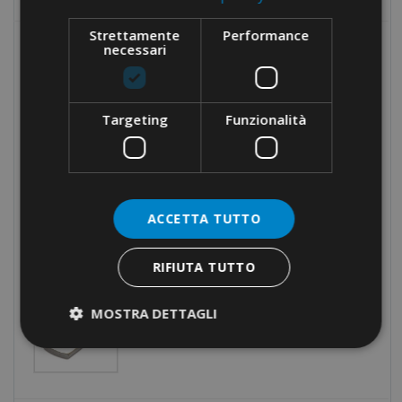
Strettamente
Performance
necessari
MOST POPULAR
ONE-WAY TERMINAL BLOCKS ·
END CONNECTORS · BARS
Targeting
Funzionalità
CRIMPING TOOL · SQUARE
CRIMPING · LATERAL
ACCETTA TUTTO
INSERTION
RIFIUTA TUTTO
TERMINAL LUGS FOR COPPER
MOSTRA DETTAGLI
CONDUCTORS · UNINSULATED