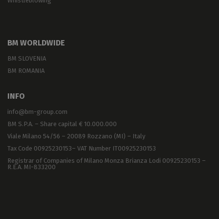
Whistleblowing
BM WORLDWIDE
BM SLOVENIA
BM ROMANIA
INFO
info@bm-group.com
BM S.P.A. – Share capital € 10.000.000
Viale Milano 54/56 – 20089 Rozzano (MI) – Italy
Tax Code 00925230153– VAT Number IT00925230153
Registrar of Companies of Milano Monza Brianza Lodi 00925230153 –
R.E.A. MI-833200