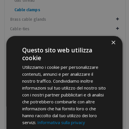
Gas thread
Cable clamps
Brass cable glands
Cable-ties
Cable protection
×
Panel boards components
Questo sito web utilizza
cookie
Manual equipment
Utilizziamo i cookie per personalizzare
Hydraulic equipment
contenuti, annunci e per analizzare il
Electrical tapes
nostro traffico. Condividiamo inoltre
Conduit fixings
informazioni sul tuo utilizzo del nostro sito
con i nostri partner pubblicitari e di analisi
Fixings
che potrebbero combinarle con altre
Tools
informazioni che hai fornito loro o che
Products no longer in pricelist
hanno raccolto dal tuo utilizzo dei loro
servizi.
Informativa sulla privacy