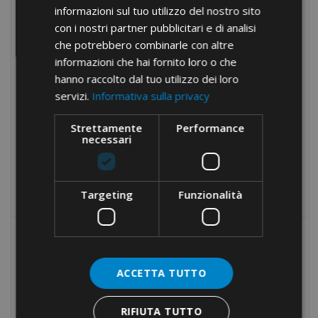
Sheaths for cable protection
informazioni sul tuo utilizzo del nostro sito
Cutting and drilling DIN bars
con i nostri partner pubblicitari e di analisi
che potrebbero combinarle con altre
Manual equipment
informazioni che hai fornito loro o che
Hydraulic equipment
hanno raccolto dal tuo utilizzo dei loro
Electrical tapes
servizi.
Informativa sulla privacy
Conduit fixings
Strettamente
Performance
necessari
Fixings
Tools
Products no longer in pricelist
Targeting
Funzionalità
MOST POPULAR
ACCETTA TUTTO
TERMINAL LUGS FOR COPPER
CONDUCTORS · UNINSULATED
RIFIUTA TUTTO