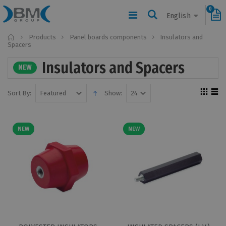
0
English
Home
Products
Panel boards components
Insulators and
Spacers
Insulators and Spacers
NEW
Sort By:
Show:
NEW
NEW