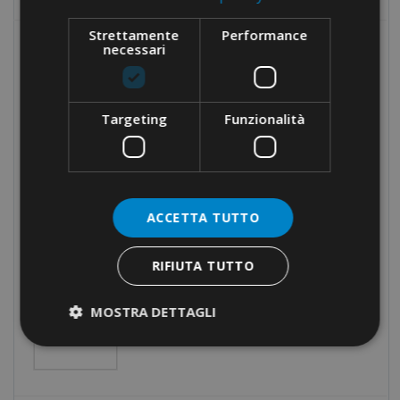
Strettamente
Performance
necessari
MOST POPULAR
END-SLEEVES FOR COPPER
CONDUCTORS · INSULATED ·
Targeting
Funzionalità
SINGLE CABLE
TERMINAL LUGS FOR COPPER
CONDUCTORS · UNINSULATED
ACCETTA TUTTO
RIFIUTA TUTTO
CRIMPING TOOL · SQUARE
MOSTRA DETTAGLI
CRIMPING · LATERAL
INSERTION