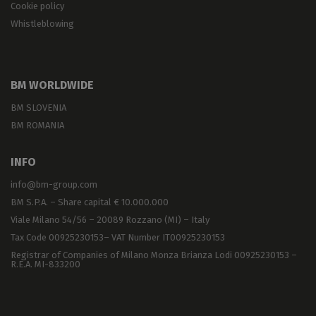
Cookie policy
Whistleblowing
BM WORLDWIDE
BM SLOVENIA
BM ROMANIA
INFO
info@bm-group.com
BM S.P.A. – Share capital € 10.000.000
Viale Milano 54/56 – 20089 Rozzano (MI) – Italy
Tax Code 00925230153– VAT Number IT00925230153
Registrar of Companies of Milano Monza Brianza Lodi 00925230153 –
R.E.A. MI-833200