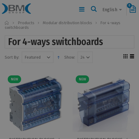
0
English
Home
Products
Modular distribution blocks
For 4-ways
switchboards
For 4-ways switchboards
Sort By:
Show:
NEW
NEW