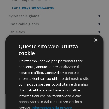
For 2-ways switchboards
For 4-ways switchboards
Nylon cable glands
Brass cable glands
Cable-ties
×
Cable protection
Questo sito web utilizza
Panel boards components
cookie
Manual equipment
Utilizziamo i cookie per personalizzare
Hydraulic equipment
contenuti, annunci e per analizzare il
nostro traffico. Condividiamo inoltre
Electrical tapes
informazioni sul tuo utilizzo del nostro sito
Conduit fixings
con i nostri partner pubblicitari e di analisi
Fixings
che potrebbero combinarle con altre
informazioni che hai fornito loro o che
Tools
hanno raccolto dal tuo utilizzo dei loro
Products no longer in pricelist
servizi.
Informativa sulla privacy