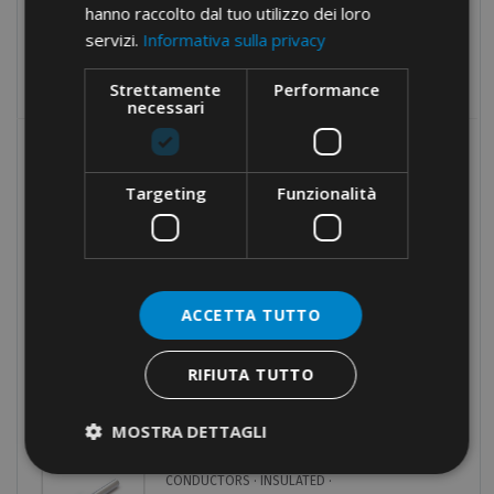
Fixings
hanno raccolto dal tuo utilizzo dei loro
Tools
servizi.
Informativa sulla privacy
Products no longer in pricelist
Strettamente
Performance
necessari
MOST POPULAR
Targeting
Funzionalità
CRIMPING TOOL · SQUARE
CRIMPING · LATERAL
INSERTION
ACCETTA TUTTO
ONE-WAY TERMINAL BLOCKS ·
END CONNECTORS · BARS
RIFIUTA TUTTO
MOSTRA DETTAGLI
END-SLEEVES FOR COPPER
CONDUCTORS · INSULATED ·