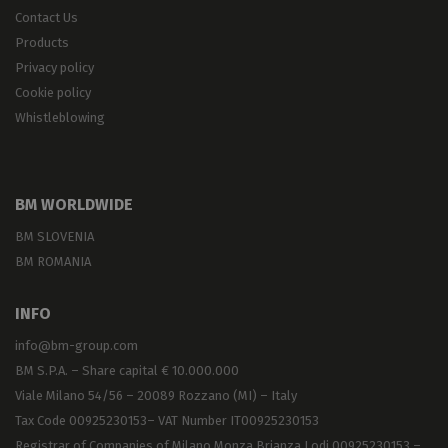
Contact Us
Products
Privacy policy
Cookie policy
Whistleblowing
BM WORLDWIDE
BM SLOVENIA
BM ROMANIA
INFO
info@bm-group.com
BM S.P.A. – Share capital € 10.000.000
Viale Milano 54/56 – 20089 Rozzano (MI) – Italy
Tax Code 00925230153– VAT Number IT00925230153
Registrar of Companies of Milano Monza Brianza Lodi 00925230153 –