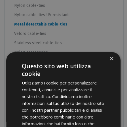
Nylon cable-ties
Nylon cable-ties UV resistant
Metal detectable cable-ties
Velcro cable-ties
Stainless steel cable-ties
Nylon accessories
×
Tools for cable-ties
Questo sito web utilizza
Cable protection
cookie
Panel boards components
Utilizziamo i cookie per personalizzare
contenuti, annunci e per analizzare il
Manual equipment
nostro traffico. Condividiamo inoltre
Hydraulic equipment
informazioni sul tuo utilizzo del nostro sito
Electrical tapes
con i nostri partner pubblicitari e di analisi
che potrebbero combinarle con altre
Conduit fixings
informazioni che hai fornito loro o che