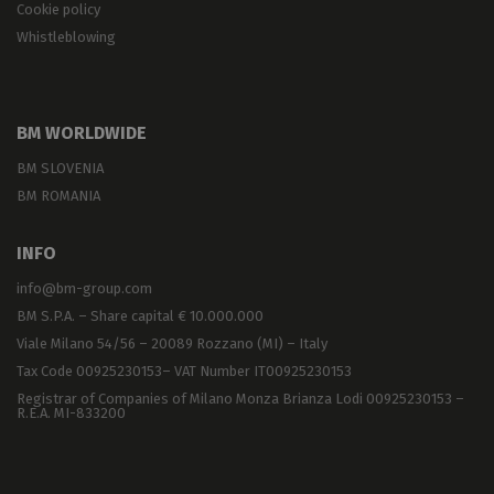
Cookie policy
Whistleblowing
BM WORLDWIDE
BM SLOVENIA
BM ROMANIA
INFO
info@bm-group.com
BM S.P.A. – Share capital € 10.000.000
Viale Milano 54/56 – 20089 Rozzano (MI) – Italy
Tax Code 00925230153– VAT Number IT00925230153
Registrar of Companies of Milano Monza Brianza Lodi 00925230153 –
R.E.A. MI-833200