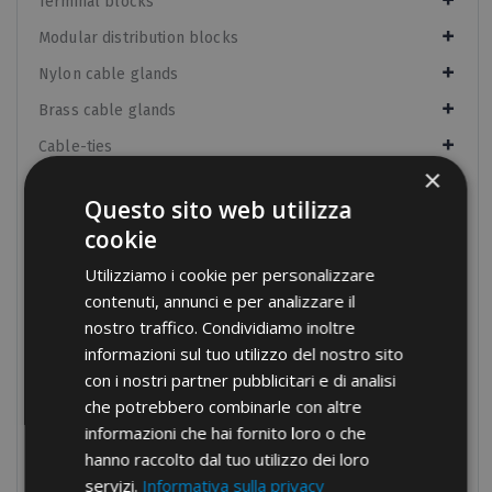
Terminal blocks
Modular distribution blocks
Nylon cable glands
Brass cable glands
Cable-ties
×
Cable protection
Questo sito web utilizza
Panel boards components
cookie
Manual equipment
Utilizziamo i cookie per personalizzare
Hydraulic equipment
contenuti, annunci e per analizzare il
nostro traffico. Condividiamo inoltre
Electrical tapes
informazioni sul tuo utilizzo del nostro sito
Conduit fixings
con i nostri partner pubblicitari e di analisi
Fixings
che potrebbero combinarle con altre
informazioni che hai fornito loro o che
Tools
hanno raccolto dal tuo utilizzo dei loro
Products no longer in pricelist
servizi.
Informativa sulla privacy