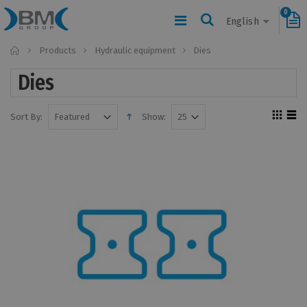
0
English
Home
Products
Hydraulic equipment
Dies
Dies
Sort By:
Show: